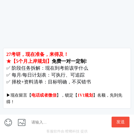
郑州大学考研难吗?双非跨考真的会被歧视吗?
拒绝无效内卷，北京考研培训怎么选?
长沙考研好考的大学有哪些?内行人教你如何“捡漏”
北京哪些学校相对好考?
郑州考研机构避雷与收费大揭秘
长沙考研辅导与咨询全攻略：如何借力打力，一战成硕?
郑州考研集训启航教育：28年专业积淀
郑州考研班哪个好?启航教育深度测评与择校指南
北京理工大学考研难吗?2027考情全解析
北京考研集训营怎么选?2027备考避坑指南与启航教育全解析
付款方式
|
关于我们
开发者名称：爱启航在线考研软件
|
版本号：V4.1.4
地址：北京市海淀区万泉河路68号紫金大厦11层
Copyright©1998-2027
京ICP备16065416号-7
隐私协议
|
用户权限
首页
课程
研招
我的
成长计划