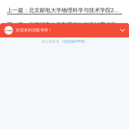
上一篇：北京邮电大学物理科学与技术学院2026年硕士研究生招生复试录取分数线
下一篇：北京邮电大学数字媒体与设计艺术学院2026年硕士研究生招生复试分数线
免责声明：本平台部分帖子来源于网络整理，不对事
件的真实性负责，具体考研相关内容请以各院校的官
网通知为准。如果本站文章侵犯到您的权利，请联系
我们（400-108-7500）进行删帖处理。
精选课程