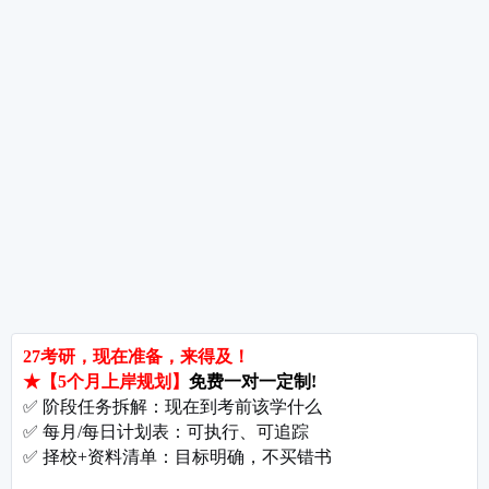
考研指导
经验分享
专业解析
院校排名
院校解析
每
郑州大学考研难吗?双非跨考真的会被歧视吗?
拒绝无效内卷，北京考研培训怎么选?
长沙考研好考的大学有哪些?内行人教你如何“捡漏”
北京哪些学校相对好考?
郑州考研机构避雷与收费大揭秘
长沙考研辅导与咨询全攻略：如何借力打力，一战成硕?
郑州考研集训启航教育：28年专业积淀
郑州考研班哪个好?启航教育深度测评与择校指南
北京理工大学考研难吗?2027考情全解析
北京考研集训营怎么选?2027备考避坑指南与启航教育全解析