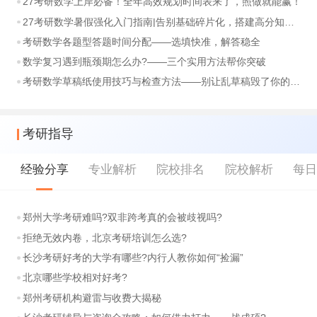
27考研数学上岸必备！全年高效规划时间表来了，照做就能赢！
27考研数学暑假强化入门指南|告别基础碎片化，搭建高分知识体系
考研数学各题型答题时间分配——选填快准，解答稳全
数学复习遇到瓶颈期怎么办?——三个实用方法帮你突破
考研数学草稿纸使用技巧与检查方法——别让乱草稿毁了你的分数
考研指导
经验分享
专业解析
院校排名
院校解析
每
郑州大学考研难吗?双非跨考真的会被歧视吗?
拒绝无效内卷，北京考研培训怎么选?
长沙考研好考的大学有哪些?内行人教你如何“捡漏”
北京哪些学校相对好考?
郑州考研机构避雷与收费大揭秘