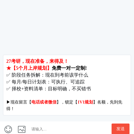
郑州大学考研难吗?双非跨考真的会被歧视吗?
拒绝无效内卷，北京考研培训怎么选?
长沙考研好考的大学有哪些?内行人教你如何“捡漏”
北京哪些学校相对好考?
郑州考研机构避雷与收费大揭秘
长沙考研辅导与咨询全攻略：如何借力打力，一战成硕?
郑州考研集训启航教育：28年专业积淀
郑州考研班哪个好?启航教育深度测评与择校指南
北京理工大学考研难吗?2027考情全解析
北京考研集训营怎么选?2027备考避坑指南与启航教育全解析
付款方式
|
关于我们
开发者名称：爱启航在线考研软件
|
版本号：V4.1.4
地址：北京市海淀区万泉河路68号紫金大厦11层
Copyright©1998-2027
京ICP备16065416号-7