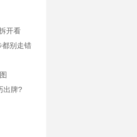
”拆开看
步都别走错
地图
历出牌?