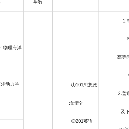
向
生数
1
701物理海洋
高等教
.海洋动力学
①101思想政
2.
治理论
及
②201英语一