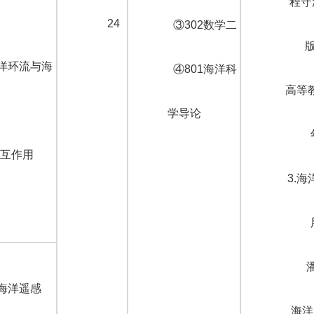
程守
24
③302数学二
大洋环流与海
④801海洋科
高等教
学导论
互作用
3.
.海洋遥感
海洋