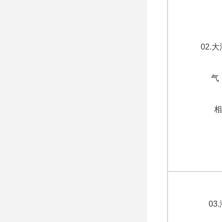
02.
气
相
03