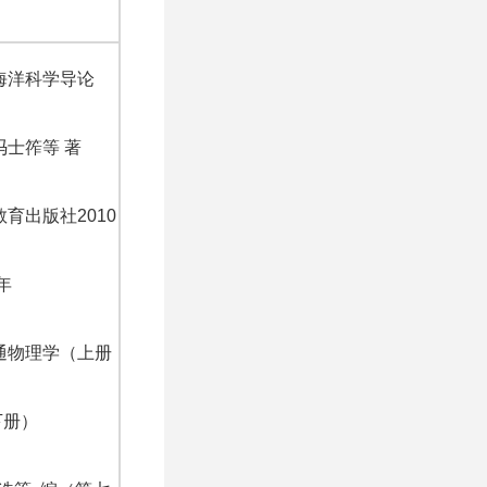
.海洋科学导论
冯士筰等 著
育出版社2010
年
普通物理学（上册
下册）