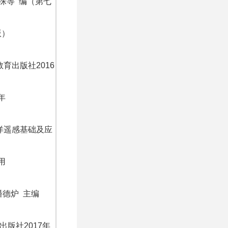
洙等 编（第七
版）
育出版社2016
年
海洋遥感基础及应
用
潘德炉 主编
出版社2017年