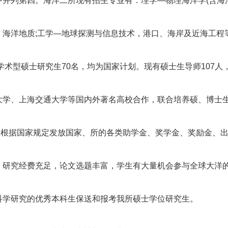
中并列第四。海洋二所现有招生专业有：理学—物理海洋学(含海
、海洋地质;工学—地球探测与信息技术，港口、海岸及近海工程
收学术型硕士研究生70名，均为国家计划。现有硕士生导师107人
大学、上海交通大学等国内外著名高校合作，联合培养硕、博士
所根据国家规定发放国家、所的各类助学金、奖学金、奖励金、
，研究经费充足，论文选题丰富，学生有大量机会参与全球大洋
科学研究的优秀本科生保送和报考我所硕士学位研究生。