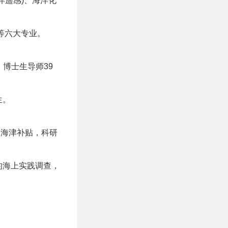
洋遥感)、海洋化
等六大专业。
，博士生导师39
生。
出海津补贴，科研
的海上实践调查，