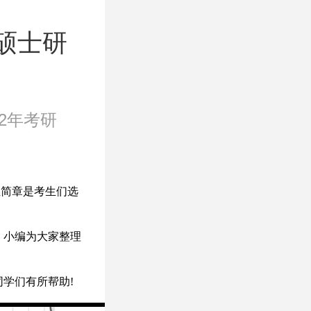
硕士研
22年考研
生简章是考生们选
。小编为大家整理
同学们有所帮助!