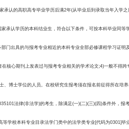
国家承认的高职高专毕业学历后满2年(从毕业后到录取当年入学之
国家承认学历的本科结业生，符合以下条件，可按本科毕业同等学
部门出具的与报考专业相近的本科专业全部必修课程学习证明及成绩单
作者在核心期刊上发表过与报考专业相关的学术论文;4)一般不得跨
硕士、博士学位的人员。在校研究生报考须在报名前征得所在培
035101法律(非法学)的考生，除满足(一)(二)(三)(四)条件外
高等学校本科专业目录法学门类中的法学类专业[代码为0301]