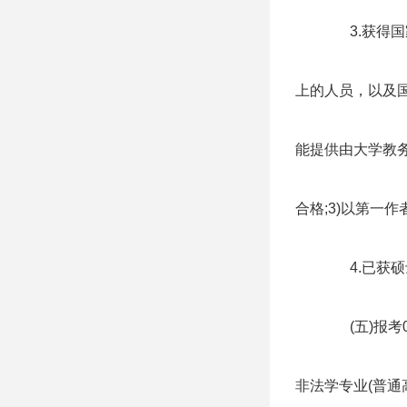
3.获得
上的人员，以及
能提供由大学教务
合格;3)以第一
4.已获
(五)报考
非法学专业(普通