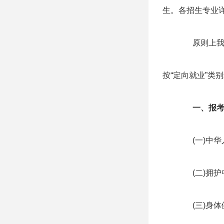
生。各招生专业详
原则上我
按“定向就业”类
一、报
(一)中
(二)拥
(三)身