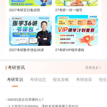
2027考研百日集训营
27考研一对一辅导
2027考研数学强化36讲
27考研VIP领学课程
考研资讯
查看更多
考研常识
考研动态
报名攻略
考研政策
招
MBA到底在培养哪种人?
人力资源方向的MBA，课程表里藏着哪几类知识