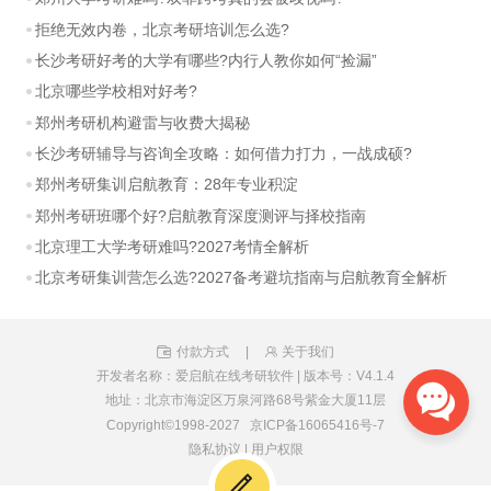
拒绝无效内卷，北京考研培训怎么选?
长沙考研好考的大学有哪些?内行人教你如何“捡漏”
北京哪些学校相对好考?
郑州考研机构避雷与收费大揭秘
长沙考研辅导与咨询全攻略：如何借力打力，一战成硕?
郑州考研集训启航教育：28年专业积淀
郑州考研班哪个好?启航教育深度测评与择校指南
北京理工大学考研难吗?2027考情全解析
北京考研集训营怎么选?2027备考避坑指南与启航教育全解析
付款方式
|
关于我们
开发者名称：爱启航在线考研软件
|
版本号：V4.1.4
地址：北京市海淀区万泉河路68号紫金大厦11层
Copyright©1998-2027
京ICP备16065416号-7
隐私协议
|
用户权限