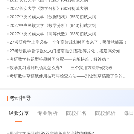
2027长安大学《数学分析》(609)初试大纲
2027中央民族大学《数据结构》(853)初试大纲
2027中央民族大学《数学分析》(843)初试大纲
2027中央民族大学《高等代数》(638)初试大纲
27考研数学上岸必备！全年高效规划时间表来了，照做就能赢！
27考研数学暑假强化入门指南|告别基础碎片化，搭建高分知识体系
考研数学各题型答题时间分配——选填快准，解答稳全
数学复习遇到瓶颈期怎么办?——三个实用方法帮你突破
考研数学草稿纸使用技巧与检查方法——别让乱草稿毁了你的分数
考研指导
经验分享
专业解析
院校排名
院校解析
每
郑州大学考研难吗?双非跨考真的会被歧视吗?