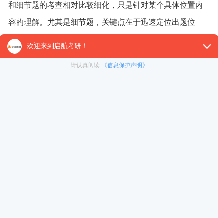
和细节题的考查相对比较细化，只是针对某个具体位置内
容的理解。尤其是细节题，关键点在于迅速定位出题位
置，正确对应选项。
考场模拟，把控时间和做题节奏
无论是在备考前期还是后期，常常会出现节奏把握不
当、时间不够的问题，所以同学们在刚刚开始的时候就要
养成良好的做题习惯。做每一套试题，都要尽量严格按照
考试时间来，一套试题，四篇文章的做题时间控制在七十
分钟，每道题尽量控制在三到四分钟左右，这样才能形成
做题的节奏感。同时在精读和技巧分析结束之后，同学们
可以再次回顾整篇文章，通读之后，感受文章的结构特
点，行文逻辑。
其实英语的复习并不是在于速度，效率才是更重要