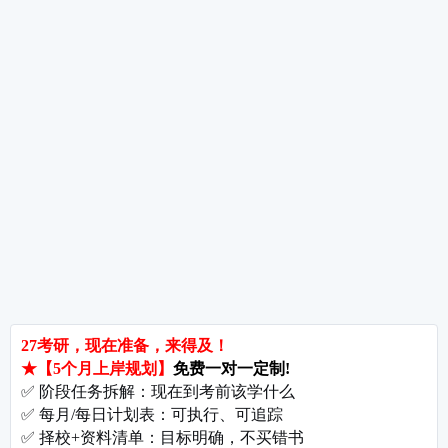
考研指导
经验分享
专业解析
院校排名
院校解析
每
郑州大学考研难吗?双非跨考真的会被歧视吗?
拒绝无效内卷，北京考研培训怎么选?
长沙考研好考的大学有哪些?内行人教你如何“捡漏”
北京哪些学校相对好考?
郑州考研机构避雷与收费大揭秘
长沙考研辅导与咨询全攻略：如何借力打力，一战成硕?
郑州考研集训启航教育：28年专业积淀
郑州考研班哪个好?启航教育深度测评与择校指南
北京理工大学考研难吗?2027考情全解析
北京考研集训营怎么选?2027备考避坑指南与启航教育全解析