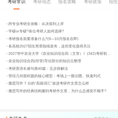
考研常识
考研动态
报名攻略
考研政策
招
跨专业考研全攻略：从决策到上岸
学硕or专硕?各位考研人如何选择?
考研报名前要准备什么?(9—10月报名在即)
各高校2027招生简章陆续发布，这些变化值得关注
2027华中农业大学《农业知识综合四（文管）》(342)考研初试大纲
农业知识综合四(经管)导论部分的知识点整理
考研英语长难句第40篇：五步拆解法
管综几何面积题的核心模型：考场上一眼识图、快速列式
雅思写作 7 分的“高级词汇”放进考研作文里怎么样
雅思写作的经典结构搬到考研作文里，为什么总感觉不顺手?