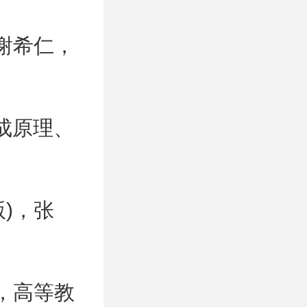
谢希仁，
组成原理、
)，张
，高等教