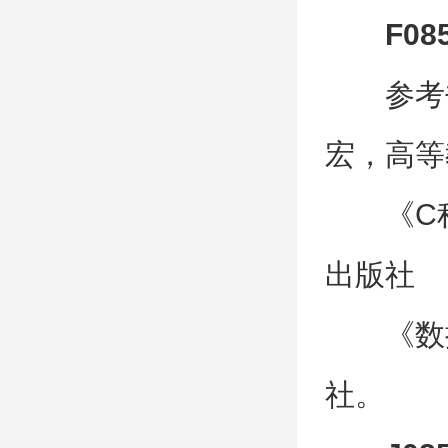
F08
参考
宏，高等
《C
出版社
《数
社。