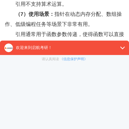
引用不支持算术运算。
（7）使用场景：
指针在动态内存分配、数组操
作、低级编程任务等场景下非常有用。
引用通常用于函数参数传递，使得函数可以直接
操作传入的交量，而不是它的副本。
（8）安全性：
引用通常被认为是比指针更安全
的选项，因为它们保证引用了有效的内存地址(除非
你非常不幸地引用了一个已经销毁的对象，但这是另
一个问题)。
指针可能会因为未初始化、越界访问、悬挂指针
等问题导致安全隐患。
以上就是“计算机专业考研指针和引用有哪些区
别”的解析，希望对于想考研计算机专业的你有所帮