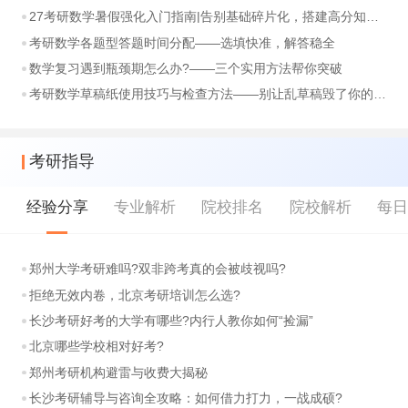
27考研数学暑假强化入门指南|告别基础碎片化，搭建高分知识体系
考研数学各题型答题时间分配——选填快准，解答稳全
数学复习遇到瓶颈期怎么办?——三个实用方法帮你突破
考研数学草稿纸使用技巧与检查方法——别让乱草稿毁了你的分数
考研指导
经验分享
专业解析
院校排名
院校解析
每
郑州大学考研难吗?双非跨考真的会被歧视吗?
拒绝无效内卷，北京考研培训怎么选?
长沙考研好考的大学有哪些?内行人教你如何“捡漏”
北京哪些学校相对好考?
郑州考研机构避雷与收费大揭秘
长沙考研辅导与咨询全攻略：如何借力打力，一战成硕?