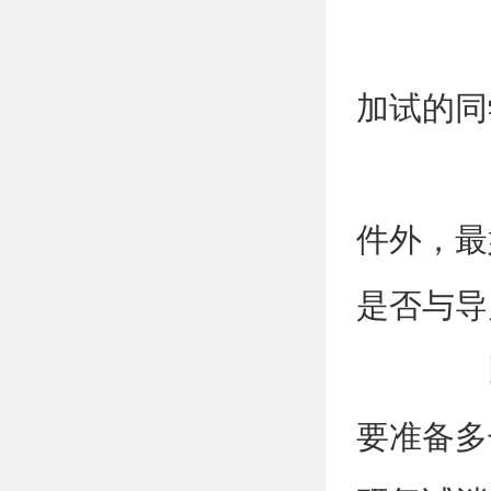
（
加试的同
（
件外，最
是否与导
以上
要准备多