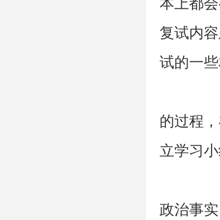
本上都会
复试内容
试的一些
​（
的过程，
立学习小
（
政治事实