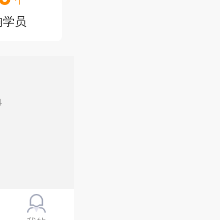
响学员
4